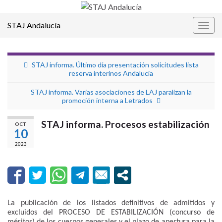
STAJ Andalucía
Alter
la
nave
STAJ informa. Último día presentación solicitudes lista
reserva interinos Andalucía
STAJ informa. Varias asociaciones de LAJ paralizan la
promoción interna a Letrados
STAJ informa. Procesos estabilización
OCT
10
2023
La publicación de los listados definitivos de admitidos y
excluidos del PROCESO DE ESTABILIZACIÓN (concurso de
méritos) de los cuerpos generales y el plazo de apertura para la