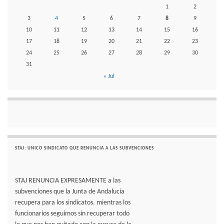
1
2
3
4
5
6
7
8
9
10
11
12
13
14
15
16
17
18
19
20
21
22
23
24
25
26
27
28
29
30
31
« Jul
STAJ: UNICO SINDICATO QUE RENUNCIA A LAS SUBVENCIONES
STAJ RENUNCIA EXPRESAMENTE a las
subvenciones que la Junta de Andalucía
recupera para los sindicatos. mientras los
funcionarios seguimos sin recuperar todo