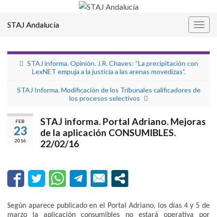
STAJ Andalucía
Alter
la
nave
STAJ informa. Opinión. J.R. Chaves: “La precipitación con
LexNET empuja a la justicia a las arenas movedizas”.
STAJ Informa. Modificación de los Tribunales calificadores de
los procesos selectivos
STAJ informa. Portal Adriano. Mejoras
FEB
23
de la aplicación CONSUMIBLES.
2016
22/02/16
Según aparece publicado en el Portal Adriano, los días 4 y 5 de
marzo la aplicación consumibles no estará operativa por