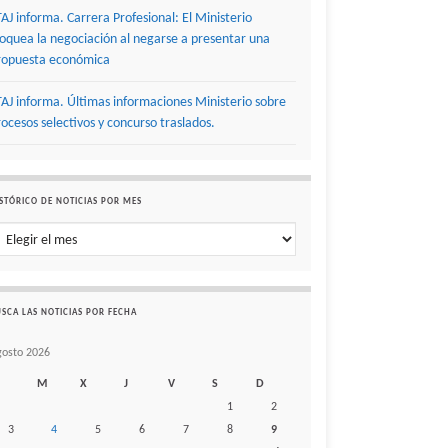
TAJ informa. Carrera Profesional: El Ministerio
loquea la negociación al negarse a presentar una
ropuesta económica
TAJ informa. Últimas informaciones Ministerio sobre
rocesos selectivos y concurso traslados.
STÓRICO DE NOTICIAS POR MES
stórico de noticias por mes
SCA LAS NOTICIAS POR FECHA
gosto 2026
M
X
J
V
S
D
1
2
3
4
5
6
7
8
9