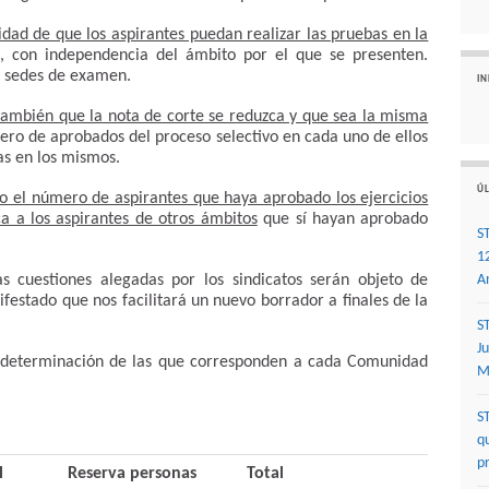
lidad de que los aspirantes puedan realizar las pruebas en la
, con independencia del ámbito por el que se presenten.
e sedes de examen.
I
ambién que la nota de corte se reduzca y que sea la misma
ro de aprobados del proceso selectivo en cada uno de ellos
as en los mismos.
ÚL
to el número de aspirantes que haya aprobado los ejercicios
a a los aspirantes de otros ámbitos
que sí hayan aprobado
S
1
 cuestiones alegadas por los sindicatos serán objeto de
A
ifestado que nos facilitará un nuevo borrador a finales de la
S
J
a determinación de las que corresponden a cada Comunidad
M
S
q
p
l
Reserva personas
Total