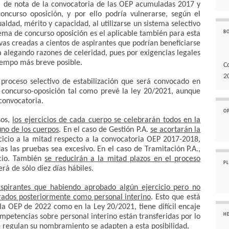
a de nota de la convocatoria de las OEP acumuladas 2017 y
ncurso oposición, y por ello podría vulnerarse, según el
ualdad, mérito y capacidad, al utilizarse un sistema selectivo
ema de concurso oposición es el aplicable también para esta
B
ivas creadas a cientos de aspirantes que podrían beneficiarse
ta alegando razones de celeridad, pues por exigencias legales
tiempo más breve posible.
C
2
l proceso selectivo de estabilización que será convocado en
 concurso-oposición tal como prevé la ley 20/2021, aunque
convocatoria.
O
sos,
los ejercicios de cada cuerpo se celebrarán todos en la
uno de los cuerpos
. En el caso de Gestión P.A.
se acortarán la
icio a la mitad respecto a la convocatoria OEP 2017-2018,
as las pruebas sea excesivo. En el caso de Tramitación P.A.,
icio. También
se reducirán a la mitad plazos en el proceso
P
erá de sólo diez días hábiles.
aspirantes que habiendo aprobado algún ejercicio pero no
rados posteriormente como personal interino
. Esto que está
la OEP de 2022 como en la Ley 20/2021, tiene difícil encaje
H
ompetencias sobre personal interino están transferidas por lo
e regulan su nombramiento se adapten a esta posibilidad.