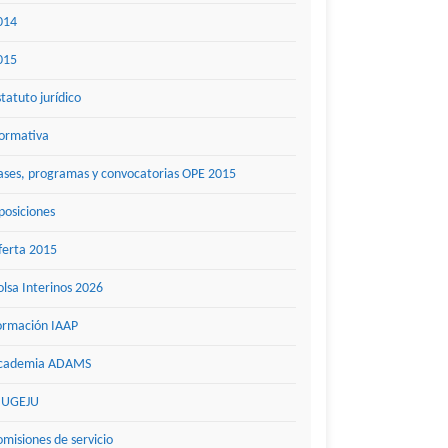
014
015
statuto jurídico
ormativa
ases, programas y convocatorias OPE 2015
posiciones
ferta 2015
olsa Interinos 2026
ormación IAAP
cademia ADAMS
UGEJU
omisiones de servicio