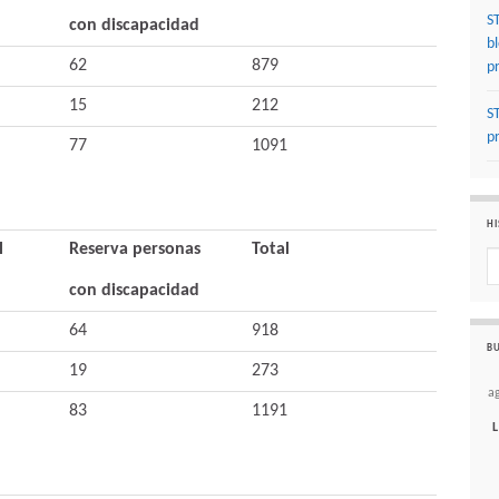
S
con discapacidad
b
62
879
p
15
212
S
p
77
1091
HI
l
Reserva personas
Total
Hi
con discapacidad
64
918
BU
19
273
a
83
1191
L