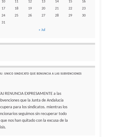
10
11
12
13
14
15
16
17
18
19
20
21
22
23
24
25
26
27
28
29
30
31
« Jul
AJ: UNICO SINDICATO QUE RENUNCIA A LAS SUBVENCIONES
TAJ RENUNCIA EXPRESAMENTE a las
ubvenciones que la Junta de Andalucía
ecupera para los sindicatos. mientras los
uncionarios seguimos sin recuperar todo
o que nos han quitado con la excusa de la
isis.