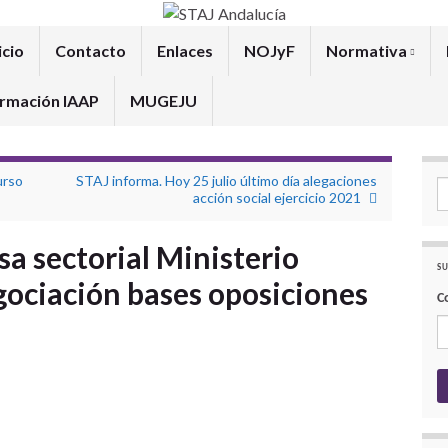
icio
Contacto
Enlaces
NOJyF
Normativa
rmación IAAP
MUGEJU
urso
STAJ informa. Hoy 25 julio último día alegaciones
Se
acción social ejercicio 2021
a sectorial Ministerio
SU
egociación bases oposiciones
C