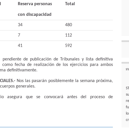
l
Reserva personas
Total
con discapacidad
34
480
7
112
41
592
 pendiente de publicación de Tribunales y lista definitiva
e como fecha de realización de los ejercicios para ambos
rma definitivamente.
ST
IALES.-
Nos las pasarán posiblemente la semana próxima,
 cuerpos generales.
S
s
io asegura que se convocará antes del proceso de
r
f
l
cr