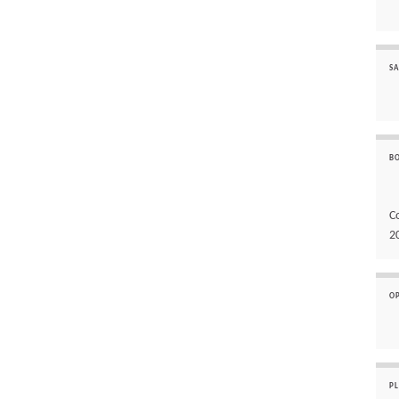
SA
B
C
2
O
P