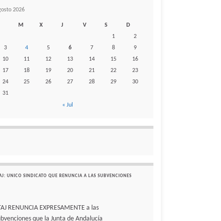
gosto 2026
M
X
J
V
S
D
1
2
3
4
5
6
7
8
9
10
11
12
13
14
15
16
17
18
19
20
21
22
23
24
25
26
27
28
29
30
31
« Jul
AJ: UNICO SINDICATO QUE RENUNCIA A LAS SUBVENCIONES
TAJ RENUNCIA EXPRESAMENTE a las
ubvenciones que la Junta de Andalucía