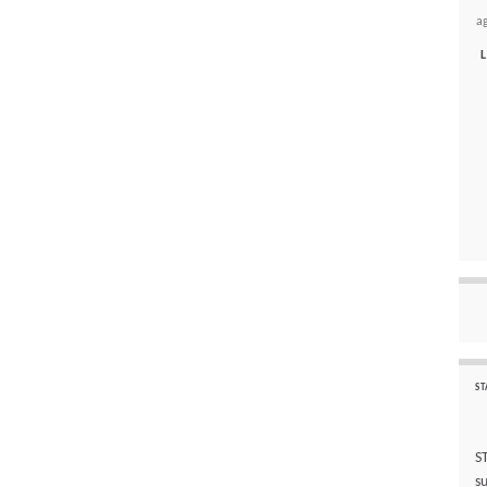
a
L
ST
S
s