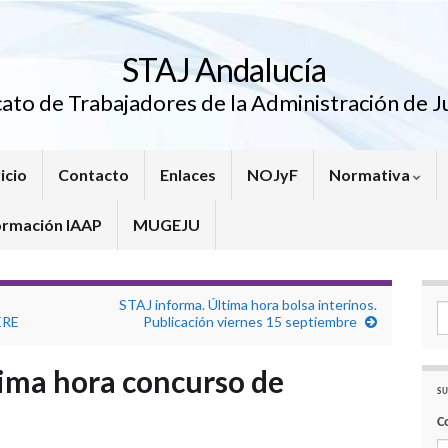
STAJ Andalucía
cato de Trabajadores de la Administración de Ju
icio
Contacto
Enlaces
NOJyF
Normativa
ormación IAAP
MUGEJU
STAJ informa. Última hora bolsa interinos.
Se
 ERE
Publicación viernes 15 septiembre
ima hora concurso de
SU
C