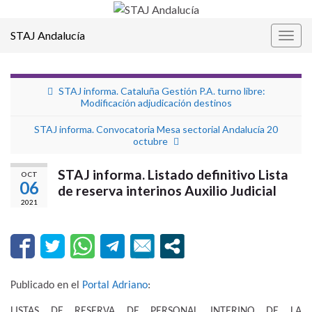
STAJ Andalucía
Alter
la
nave
STAJ informa. Cataluña Gestión P.A. turno libre:
Modificación adjudicación destinos
STAJ informa. Convocatoria Mesa sectorial Andalucía 20
octubre
STAJ informa. Listado definitivo Lista
OCT
06
de reserva interinos Auxilio Judicial
2021
Publicado en el
Portal Adriano
:
LISTAS DE RESERVA DE PERSONAL INTERINO DE LA