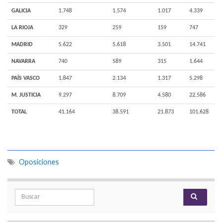
GALICIA
1.748
1.574
1.017
4.339
LA RIOJA
329
259
159
747
MADRID
5.622
5.618
3.501
14.741
NAVARRA
740
589
315
1.644
PAÍS VASCO
1.847
2.134
1.317
5.298
M. JUSTICIA
9.297
8.709
4.580
22.586
TOTAL
41.164
38.591
21.873
101.628
Oposiciones
Search for: