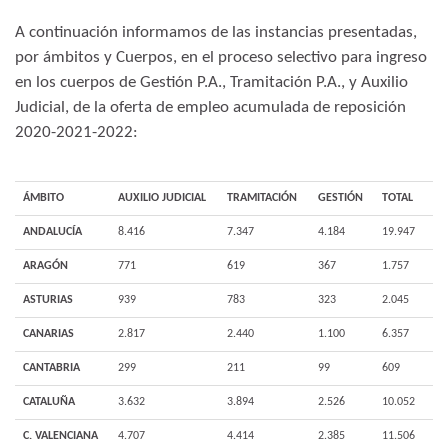
A continuación informamos de las instancias presentadas,
por ámbitos y Cuerpos, en el proceso selectivo para ingreso
en los cuerpos de Gestión P.A., Tramitación P.A., y Auxilio
Judicial, de la oferta de empleo acumulada de reposición
2020-2021-2022:
ÁMBITO
AUXILIO JUDICIAL
TRAMITACIÓN
GESTIÓN
TOTAL
ANDALUCÍA
8.416
7.347
4.184
19.947
ARAGÓN
771
619
367
1.757
ASTURIAS
939
783
323
2.045
CANARIAS
2.817
2.440
1.100
6.357
CANTABRIA
299
211
99
609
CATALUÑA
3.632
3.894
2.526
10.052
C. VALENCIANA
4.707
4.414
2.385
11.506