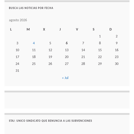
BUSCA LAS NOTICIAS POR FECHA
agosto 2026
L
M
X
J
V
S
D
1
2
3
4
5
6
7
8
9
10
11
12
13
14
15
16
17
18
19
20
21
22
23
24
25
26
27
28
29
30
31
« Jul
STAJ: UNICO SINDICATO QUE RENUNCIA A LAS SUBVENCIONES