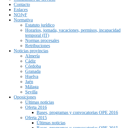
Contacto
Enlaces
NOJyF
Normativa
Estatuto jurídico
Horarios, jornada, vacaciones, permisos, incapacidad
temporal (IT)
Normas procesales
Retribuciones
Noticias provincias
Almería
Cádiz
Córdoba
Granada
Huelva
Jaén
Málaga
Sevilla
Oposiciones
Últimas noticias
Oferta 2016
Bases, programas y convocatorias OPE 2016
Oferta 2015
Últimas noticias
Bases, programas y convocatorias OPE 2015