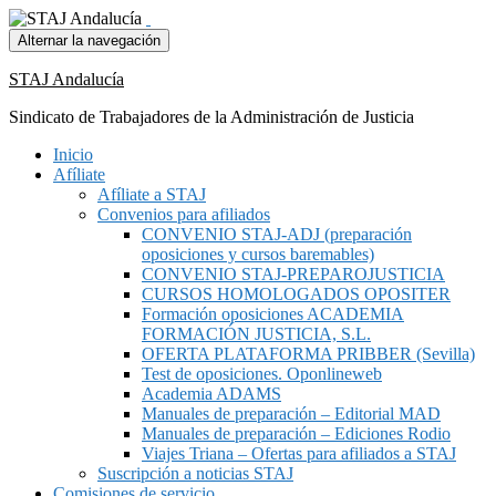
Alternar la navegación
STAJ Andalucía
Sindicato de Trabajadores de la Administración de Justicia
Inicio
Afíliate
Afíliate a STAJ
Convenios para afiliados
CONVENIO STAJ-ADJ (preparación
oposiciones y cursos baremables)
CONVENIO STAJ-PREPAROJUSTICIA
CURSOS HOMOLOGADOS OPOSITER
Formación oposiciones ACADEMIA
FORMACIÓN JUSTICIA, S.L.
OFERTA PLATAFORMA PRIBBER (Sevilla)
Test de oposiciones. Oponlineweb
Academia ADAMS
Manuales de preparación – Editorial MAD
Manuales de preparación – Ediciones Rodio
Viajes Triana – Ofertas para afiliados a STAJ
Suscripción a noticias STAJ
Comisiones de servicio