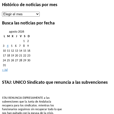
Histórico de noticias por mes
Histórico
de
noticias
Busca las noticias por fecha
por
mes
agosto 2026
L
M
X
J
V
S
D
1
2
3
4
5
6
7
8
9
10
11
12
13
14
15
16
17
18
19
20
21
22
23
24
25
26
27
28
29
30
31
« Jul
STAJ: UNICO Sindicato que renuncia a las subvenciones
STAJ RENUNCIA EXPRESAMENTE a las
subvenciones que la Junta de Andalucía
recupera para los sindicatos. mientras los
funcionarios seguimos sin recuperar todo lo que
nos han quitado con la excusa de la crisis.