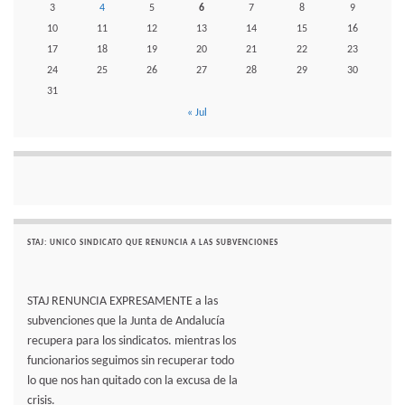
3
4
5
6
7
8
9
10
11
12
13
14
15
16
17
18
19
20
21
22
23
24
25
26
27
28
29
30
31
« Jul
STAJ: UNICO SINDICATO QUE RENUNCIA A LAS SUBVENCIONES
STAJ RENUNCIA EXPRESAMENTE a las
subvenciones que la Junta de Andalucía
recupera para los sindicatos. mientras los
funcionarios seguimos sin recuperar todo
lo que nos han quitado con la excusa de la
crisis.