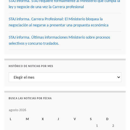
STAJ informa. STAJ requiere formalmente al Ministerio que cumpla la
ley y negocie de una vez la Carrera profesional
STAJ informa. Carrera Profesional: El Ministerio bloquea la
negociación al negarse a presentar una propuesta económica
STAJ informa. Últimas informaciones Ministerio sobre procesos
selectivos y concurso traslados.
HISTÓRICO DE NOTICIAS POR MES
Histórico de noticias por mes
BUSCA LAS NOTICIAS POR FECHA
agosto 2026
L
M
X
J
V
S
D
1
2