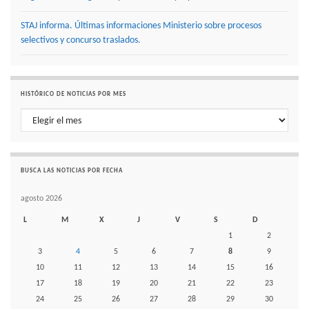
STAJ informa. Últimas informaciones Ministerio sobre procesos
selectivos y concurso traslados.
HISTÓRICO DE NOTICIAS POR MES
Histórico de noticias por mes
BUSCA LAS NOTICIAS POR FECHA
agosto 2026
L
M
X
J
V
S
D
1
2
3
4
5
6
7
8
9
10
11
12
13
14
15
16
17
18
19
20
21
22
23
24
25
26
27
28
29
30