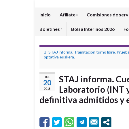
Inicio
Afíliate
Comisiones de serv
Boletines
Bolsa Interinos 2026
Fo
STAJ informa. Tramitación turno libre. Prueb
optativa euskera.
STAJ informa. Cu
JUL
20
Laboratorio (INT y
2018
definitiva admitidos y 