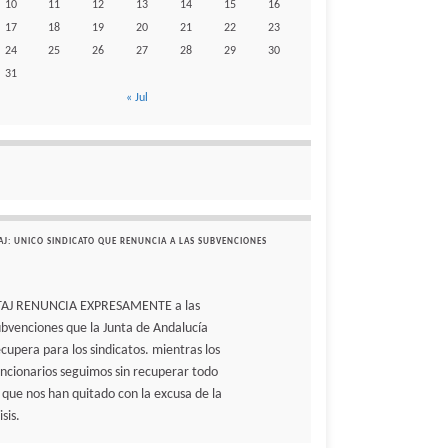
10
11
12
13
14
15
16
17
18
19
20
21
22
23
24
25
26
27
28
29
30
31
« Jul
AJ: UNICO SINDICATO QUE RENUNCIA A LAS SUBVENCIONES
TAJ RENUNCIA EXPRESAMENTE a las
ubvenciones que la Junta de Andalucía
ecupera para los sindicatos. mientras los
uncionarios seguimos sin recuperar todo
o que nos han quitado con la excusa de la
isis.