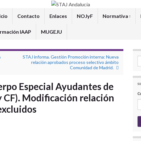
icio
Contacto
Enlaces
NOJyF
Normativa
rmación IAAP
MUGEJU
a
STAJ informa. Gestión Promoción interna: Nueva
Se
relación aprobados proceso selectivo ámbito
Comunidad de Madrid.
erpo Especial Ayudantes de
SU
C
 CF). Modificación relación
excluidos