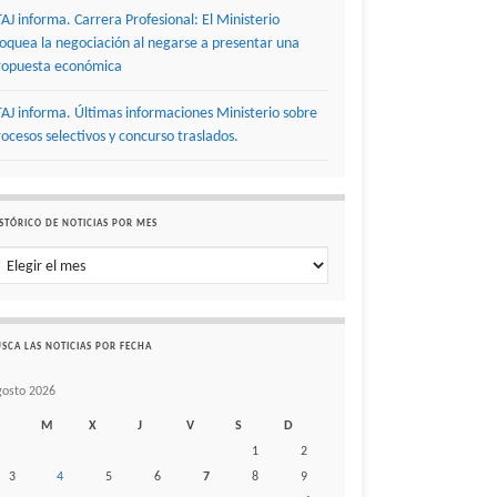
TAJ informa. Carrera Profesional: El Ministerio
loquea la negociación al negarse a presentar una
ropuesta económica
TAJ informa. Últimas informaciones Ministerio sobre
rocesos selectivos y concurso traslados.
STÓRICO DE NOTICIAS POR MES
stórico de noticias por mes
SCA LAS NOTICIAS POR FECHA
gosto 2026
M
X
J
V
S
D
1
2
3
4
5
6
7
8
9