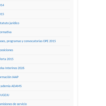
014
015
statuto jurídico
ormativa
ases, programas y convocatorias OPE 2015
posiciones
ferta 2015
olsa Interinos 2026
ormación IAAP
cademia ADAMS
UGEJU
omisiones de servicio