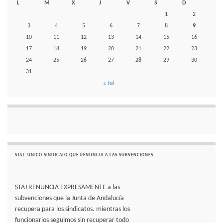
L
M
X
J
V
S
D
1
2
3
4
5
6
7
8
9
10
11
12
13
14
15
16
17
18
19
20
21
22
23
24
25
26
27
28
29
30
31
« Jul
STAJ: UNICO SINDICATO QUE RENUNCIA A LAS SUBVENCIONES
STAJ RENUNCIA EXPRESAMENTE a las
subvenciones que la Junta de Andalucía
recupera para los sindicatos. mientras los
funcionarios seguimos sin recuperar todo