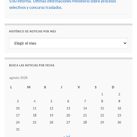
STAJ informa. Últimas informaciones Ministerio sobre procesos
selectivos y concurso traslados.
HISTÓRICO DE NOTICIAS POR MES
Histórico de noticias por mes
BUSCA LAS NOTICIAS POR FECHA
agosto 2026
L
M
X
J
V
S
D
1
2
3
4
5
6
7
8
9
10
11
12
13
14
15
16
17
18
19
20
21
22
23
24
25
26
27
28
29
30
31
« Jul