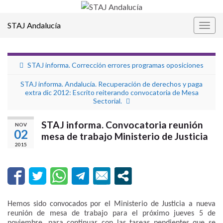
STAJ Andalucía
Alter
la
nave
STAJ informa. Corrección errores programas oposiciones
STAJ informa. Andalucía. Recuperación de derechos y paga
extra dic 2012: Escrito reiterando convocatoria de Mesa
Sectorial.
STAJ informa. Convocatoria reunión
NOV
02
mesa de trabajo Ministerio de Justicia
2015
Hemos sido convocados por el Ministerio de Justicia a nueva
reunión de mesa
de trabajo para el próximo jueves 5 de
noviembre, para continuar con las tareas pendientes que se