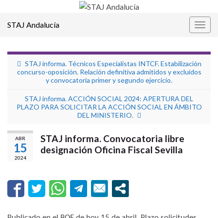
STAJ Andalucía
Alter
la
nave
STAJ informa. Técnicos Especialistas INTCF. Estabilización
concurso-oposición. Relación definitiva admitidos y excluidos
y convocatoria primer y segundo ejercicio.
STAJ informa. ACCIÓN SOCIAL 2024: APERTURA DEL
PLAZO PARA SOLICITAR LA ACCIÓN SOCIAL EN ÁMBITO
DEL MINISTERIO.
STAJ informa. Convocatoria libre
ABR
15
designación Oficina Fiscal Sevilla
2024
Publicado en el BOE de hoy 15 de abril. Plazo solicitudes