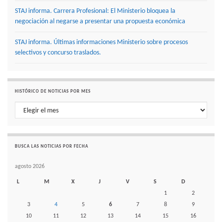
STAJ informa. Carrera Profesional: El Ministerio bloquea la
negociación al negarse a presentar una propuesta económica
STAJ informa. Últimas informaciones Ministerio sobre procesos
selectivos y concurso traslados.
HISTÓRICO DE NOTICIAS POR MES
Histórico de noticias por mes
BUSCA LAS NOTICIAS POR FECHA
agosto 2026
L
M
X
J
V
S
D
1
2
3
4
5
6
7
8
9
10
11
12
13
14
15
16