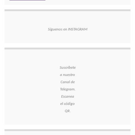
Síguenos en INSTAGRAM
Suscríbete
a nuestro
Canal de
Telegram.
Escanea
el código
QR.