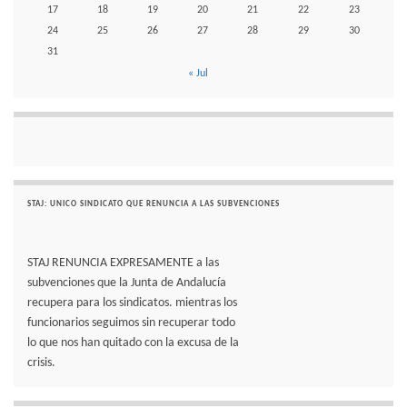
17
18
19
20
21
22
23
24
25
26
27
28
29
30
31
« Jul
STAJ: UNICO SINDICATO QUE RENUNCIA A LAS SUBVENCIONES
STAJ RENUNCIA EXPRESAMENTE a las
subvenciones que la Junta de Andalucía
recupera para los sindicatos. mientras los
funcionarios seguimos sin recuperar todo
lo que nos han quitado con la excusa de la
crisis.