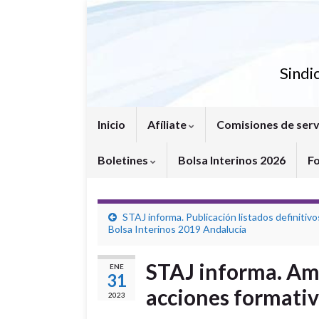
Sindi
Inicio
Afíliate
Comisiones de serv
Boletines
Bolsa Interinos 2026
F
STAJ informa. Publicación listados definitivo
Bolsa Interinos 2019 Andalucía
STAJ informa. Amp
ENE
31
acciones formati
2023