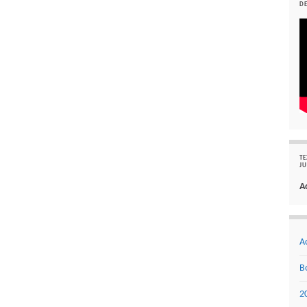
DE
TE
JU
A
A
B
2