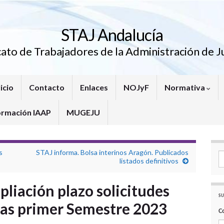
STAJ Andalucía
cato de Trabajadores de la Administración de Ju
icio
Contacto
Enlaces
NOJyF
Normativa
ormación IAAP
MUGEJU
s
STAJ informa. Bolsa interinos Aragón. Publicados
Se
listados definitivos
liación plazo solicitudes
SU
vas primer Semestre 2023
C