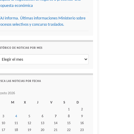
ropuesta económica
TAJ informa. Últimas informaciones Ministerio sobre
rocesos selectivos y concurso traslados.
STÓRICO DE NOTICIAS POR MES
stórico de noticias por mes
SCA LAS NOTICIAS POR FECHA
gosto 2026
M
X
J
V
S
D
1
2
3
4
5
6
7
8
9
10
11
12
13
14
15
16
17
18
19
20
21
22
23