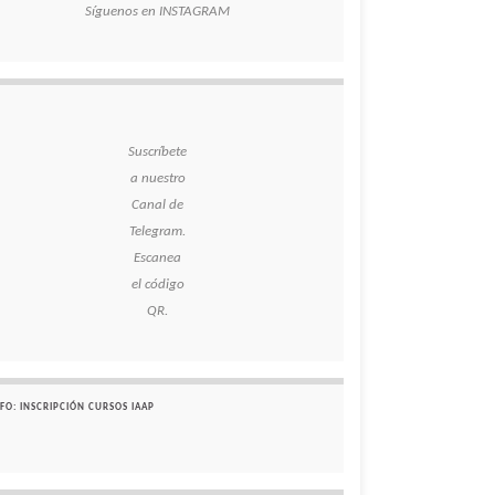
Síguenos en INSTAGRAM
Suscríbete
a nuestro
Canal de
Telegram.
Escanea
el código
QR.
FO: INSCRIPCIÓN CURSOS IAAP