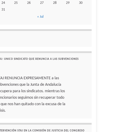
24
25
26
27
28
29
30
31
« Jul
AJ: UNICO SINDICATO QUE RENUNCIA A LAS SUBVENCIONES
TAJ RENUNCIA EXPRESAMENTE a las
ubvenciones que la Junta de Andalucía
ecupera para los sindicatos. mientras los
uncionarios seguimos sin recuperar todo
o que nos han quitado con la excusa de la
isis.
TERVENCIÓN STAJ EN LA COMISIÓN DE JUSTICIA DEL CONGRESO