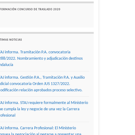
NFORMACIÓN CONCURSO DE TRASLADO 2020
TIMAS NOTICIAS
TAJ informa. Tramitación P.A. convocatoria
288/2022. Nombramiento y adjudicación destinos
ndalucía
TAJ informa. Gestión P.A., Tramitación P.A. y Auxilio
udicial convocatoria Orden JUS 1327/2022.
odificación relación aprobados proceso selectivo.
TAJ informa. STAJ requiere formalmente al Ministerio
ue cumpla la ley y negocie de una vez la Carrera
rofesional
TAJ informa. Carrera Profesional: El Ministerio
loquea la negociación al negarse a presentar una