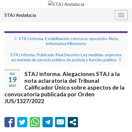
STAJ Andalucía
Alter
la
nave
STAJ informa. Estabilización concurso-oposición. Nota
informativa Ministerio
STAJ informa. Publicado Real Decreto-Ley medidas urgentes
en materia de servicio público de justicia y función pública
STAJ informa. Alegaciones STAJ a la
DIC
19
nota aclaratoria del Tribunal
2023
Calificador Único sobre aspectos de la
convocatoria publicada por Orden
JUS/1327/2022