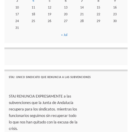
3
4
5
6
7
8
9
10
11
12
13
14
15
16
17
18
19
20
21
22
23
24
25
26
27
28
29
30
31
« Jul
STAJ: UNICO SINDICATO QUE RENUNCIA A LAS SUBVENCIONES
STAJ RENUNCIA EXPRESAMENTE a las
subvenciones que la Junta de Andalucía
recupera para los sindicatos. mientras los
funcionarios seguimos sin recuperar todo
lo que nos han quitado con la excusa de la
crisis.