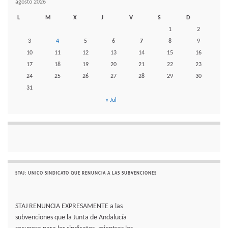
agosto 2026
L
M
X
J
V
S
D
1
2
3
4
5
6
7
8
9
10
11
12
13
14
15
16
17
18
19
20
21
22
23
24
25
26
27
28
29
30
31
« Jul
STAJ: UNICO SINDICATO QUE RENUNCIA A LAS SUBVENCIONES
STAJ RENUNCIA EXPRESAMENTE a las
subvenciones que la Junta de Andalucía