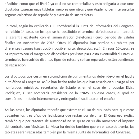
añadidos como que el iPad 2 ya casi no se comercializa y esto obligaría a que unos
diputados tuvieran unas tabletas mejores que otros y que Apple no permite suscribir
seguros colectivos de reposición y extravío de sus tabletas.
En total, según ha explicado a El Confidencial la Junta de Informática del Congreso,
ha habido 14 casos en los que se ha sustituido el terminal defectuoso al amparo de
la garantía existente con el suministrador (Telefónica) cuyo periodo de validez
finaliza en noviembre de 2013. Otros 10 diputados han perdido su tableta por
diferentes razones (sustracción, posible hurto, descuidos, etc.). En esos 10 casos, se
ha repuesto con el margen de dispositivos previstos para esta eventualidad. Otros 20
terminales han sufrido distintos tipos de rotura y se han reparado o están pendientes
de reparación.
Los diputados que cesan en su condición de parlamentarios deben devolver el Ipad y
el teléfono al Congreso. Así lo han hecho todos los que han cesado en su cargo al ser
nombrados ministros, secretarios de Estado o, en el caso de la popular Elvira
Rodríguez, al ser nombrada presidenta de
la CNMV. En
esos casos, el Ipad en
cuestión es limpiado internamente y entregado al sustituto en el escaño.
Así las cosas, los diputados tendrán que extremar el uso de sus Ipads para que estos
aguanten los tres años de legislatura que restan por delante. El Congreso explica
también que por razones de austeridad no se quiso en su día aumentar el importe
del contrato con Movistar. La Mesa ha decido también que en el caso de avería, las
tabletas serán reparadas también por
la misma Junta
de Informática del Congreso.