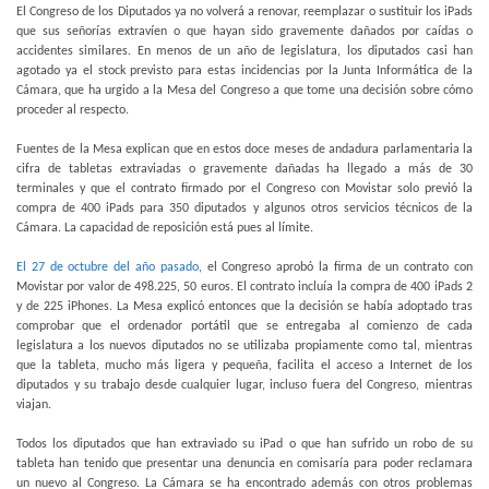
El Congreso de los Diputados ya no volverá a renovar, reemplazar o sustituir los iPads
que sus señorías extravíen o que hayan sido gravemente dañados por caídas o
accidentes similares. En menos de un año de legislatura, los diputados casi han
agotado ya el stock previsto para estas incidencias por
la Junta Informática
de la
Cámara, que ha urgido a la Mesa del Congreso a que tome una decisión sobre cómo
proceder al respecto.
Fuentes de la Mesa explican que en estos doce meses de andadura parlamentaria la
cifra de tabletas extraviadas o gravemente dañadas ha llegado a más de 30
terminales y que el contrato firmado por el Congreso con Movistar solo previó la
compra de 400 iPads para 350 diputados y algunos otros servicios técnicos de
la
Cámara. La
capacidad de reposición está pues al límite.
El 27 de octubre del año pasado
, el Congreso aprobó la firma de un contrato con
Movistar por valor de 498.225, 50 euros. El contrato incluía la compra de 400 iPads 2
y de 225 iPhones. La Mesa explicó entonces que la decisión se había adoptado tras
comprobar que el ordenador portátil que se entregaba al comienzo de cada
legislatura a los nuevos diputados no se utilizaba propiamente como tal, mientras
que la tableta, mucho más ligera y pequeña, facilita el acceso a Internet de los
diputados y su trabajo desde cualquier lugar, incluso fuera del Congreso, mientras
viajan.
Todos los diputados que han extraviado su iPad o que han sufrido un robo de su
tableta han tenido que presentar una denuncia en comisaría para poder reclamara
un nuevo al Congreso. La Cámara se ha encontrado además con otros problemas