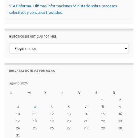
STAJ informa. Últimas informaciones Ministerio sobre procesos
selectivos y concurso traslados.
HISTÓRICO DE NOTICIAS POR MES
Histórico de noticias por mes
BUSCA LAS NOTICIAS POR FECHA
agosto 2026
L
M
X
J
V
S
D
1
2
3
4
5
6
7
8
9
10
11
12
13
14
15
16
17
18
19
20
21
22
23
24
25
26
27
28
29
30
31