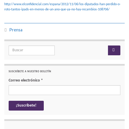
http://www.elconfidencial.com/espana/2012/11/06/los-diputados-han-perdido-o-
roto-tantos-ipads-en-menos-de-un-ano-que-ya-no-hay-recambios-108706/
Prensa
Search for:
SUSCRÍBETE A NUESTRO BOLETÍN
Correo electrónico
*